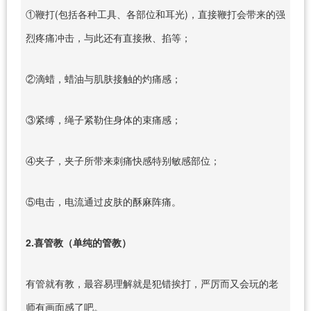
①鞭打(包括各种工具、各部位和耳光)，直接鞭打会带来的强
烈疼痛冲击，与此还有直接揪、掐等；
②滴蜡，蜡油与肌肤接触的灼痛感；
③紧缚，绳子紧勒住身体的束痛感；
④夹子，夹子所带来刺痛快感特别敏感部位；
⑤电击，电流通过皮肤的酥麻阵痛。
2.喜管教（单纯的管教）
有管就有教，最容易理解就是犯错挨打，严厉而又会玩的老
师有画面感了吧。