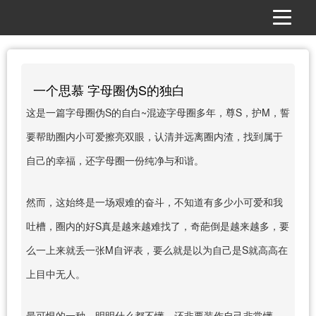
一个思慕 字母圈伪S的独白
这是一篇字母圈伪S的自白~混迹字母圈多年，尊S，护M，誓
要帮助圈内小可爱擦亮双眼，认清并远离圈内渣，找到属于
自己的幸福，还字母圈一份纯净与和谐。
然而，这始终是一场艰难的奋斗，不知道有多少小可爱和我
吐槽，圈内的好S真是越来越难找了，奇葩倒是越来越多，要
么一上来就丢一张M自评表，要么就是以为自己是S就高高在
上目中无人。
最可恨的一种，明明什么都不懂，还非要装作自己非常懂，