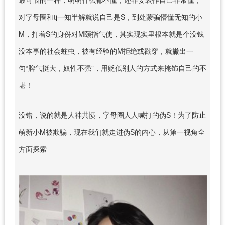
对字母圈和tj一知半解就说自己是S，到处蒙骗懵懂无知的小
M，打着S的身份对M颐指气使，其实现实里根本就是个没钱
没本事的社会蛀虫，被有经验的M拒绝或戳穿，就撇出一
句“脾气挺大，奴性不强”，用贬低别人的方式来掩饰自己的不
堪！
没错，说的就是人神共愤，字母圈人人喊打的伪S！为了防止
萌新小M被欺骗，现在我们就走进伪S的内心，从第一视角全
方面探索