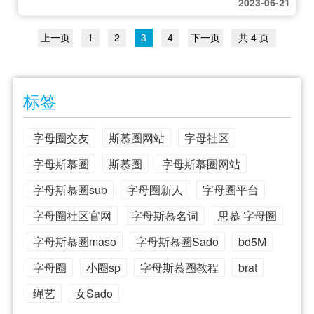
2023-06-21
上一页
1
2
3
4
下一页
共 4 页
标签
字母圈交友
斯慕圈网站
字母社区
字母斯慕圈
斯慕圈
字母斯慕圈网站
字母斯慕圈sub
字母圈新人
字母圈平台
字母圈社区官网
字母斯慕名词
思慕 字母圈
字母斯慕圈maso
字母斯慕圈Sado
bd5M
字母圈
小圈sp
字母斯慕圈教程
brat
绳艺
女Sado