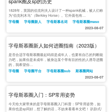
spank圈及sp的历史
1828年，英国的伯克利夫人设计了一种spank机械，被人们称
为“伯克利木马”（Berkley Horse）。它外面包有…
字母圈
字母圈新人
字母斯慕名词
字母斯慕圈maso
2023-08-07
字母斯慕圈新人如何进圈指南（2023版）
是否合适字母斯慕圈最起码得是成年人，也要有自己的判断能
力吧，如果你是未成年，被身边某个带有目的性的人诱导进圈
的，我希望你…
字母圈
字母圈平台
字母斯慕圈sub
斯慕圈网站
2023-08-07
字母斯慕圈入门：SP常用姿势
今天给大家带来的是字母斯慕圈入门科普：SP常用姿势，如
果你也是sp同好，想了解的话，不妨来看看本文吧！ 趴卧式/