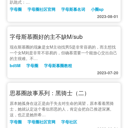
趴跪式：…
字母圈
字母圈社区官网
字母斯慕名词
小圈sp
2023-08-01
字母斯慕圈好的主不缺M/sub
现在斯慕圈的现象是女M主动找男S是非常容易的，而主想找
一个女M则是非常不容易的，但确慕需要一个能放心交出自己
的主很难。不…
bd5M
字母圈
字母斯慕圈教程
2023-07-20
思慕圈故事系列：黑骑士（二）
原本她孤身在这正是由于失去对生命的渴望，原本看着黑骑
士，她就认定这个看似邪恶的人，肯定会把自己推进深渊。
这，也正是她所希…
字母圈
字母圈社区官网
字母社区